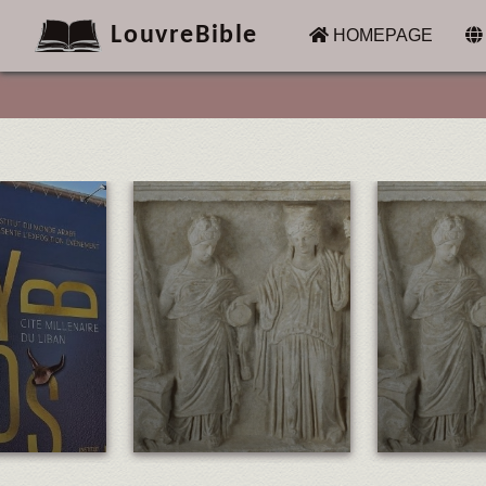
LouvreBible
(CURRENT)
HOMEPAGE