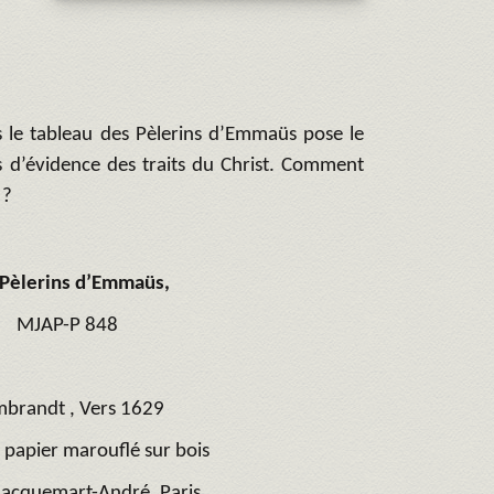
ns le tableau des Pèlerins d’Emmaüs pose le
s d’évidence des traits du Christ. Comment
 ?
 Pèlerins d’Emmaüs,
MJAP-P 848
brandt , Vers 1629
r papier marouflé sur bois
acquemart-André, Paris