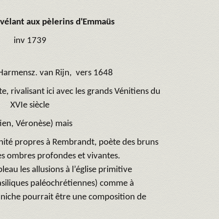
révélant aux pèlerins d'Emmaüs
inv 1739
rmensz. van Rijn, vers 1648
te, rivalisant ici avec les grands Vénitiens du
XVIe siècle
tien, Véronèse) mais
manité propres à Rembrandt, poète des bruns
es ombres profondes et vivantes.
au les allusions à l’église primitive
basiliques paléochrétiennes) comme à
e niche pourrait être une composition de