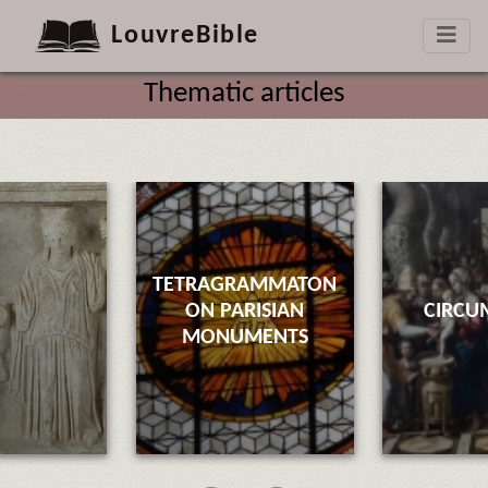
LouvreBible
Thematic articles
TETRAGRAMMATON
ON PARISIAN
CIRCU
MONUMENTS