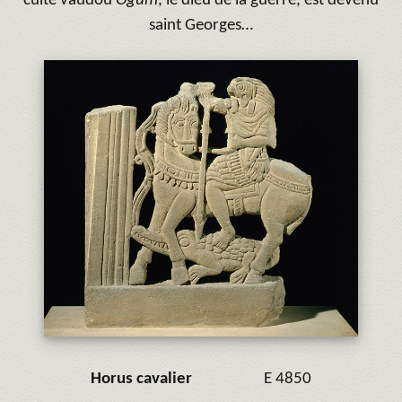
culte vaudou
Ogum
, le dieu de la guerre, est devenu
saint Georges…
Horus cavalier
E 4850