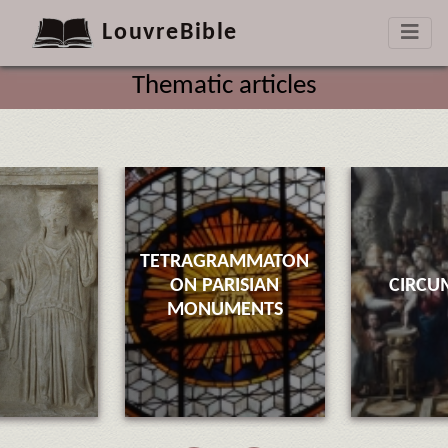
LouvreBible
Thematic articles
TETRAGRAMMATON
ON PARISIAN
CIRCU
MONUMENTS