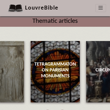
LouvreBible
Thematic articles
TETRAGRAMMATON
ON PARISIAN
CIRCU
MONUMENTS