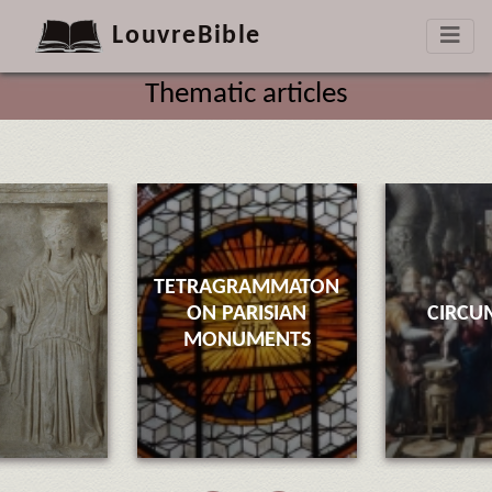
LouvreBible
Thematic articles
TETRAGRAMMATON
ON PARISIAN
CIRCU
MONUMENTS