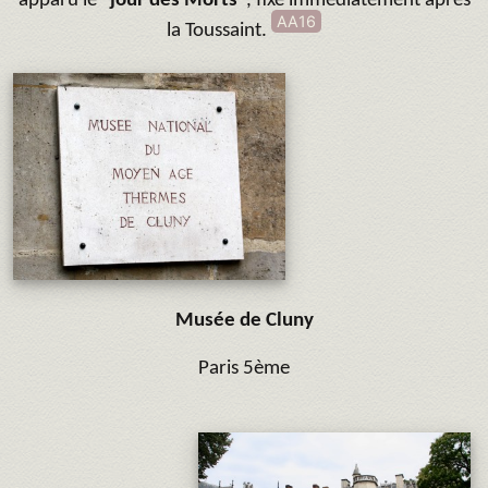
apparu le "
jour des Morts
", fixé immédiatement après
AA16
la Toussaint.
Musée de Cluny
Paris 5ème