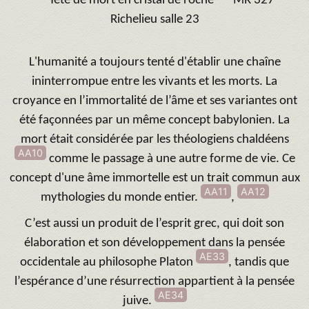
Tête de mort en cristal de roche
MR 327
Richelieu salle 23
L'humanité a toujours tenté d'établir une chaîne
ininterrompue entre les vivants et les morts. La
croyance en l’immortalité de l’âme et ses variantes ont
été façonnées par un même concept babylonien. La
mort était considérée par les théologiens chaldéens
AA10
comme le passage à une autre forme de vie. Ce
concept d'une âme immortelle est un trait commun aux
AA11
AA12
mythologies du monde entier.
,
C’est aussi un produit de l’esprit grec, qui doit son
élaboration et son développement dans la pensée
AE33
occidentale au philosophe Platon
, tandis que
l’espérance d’une résurrection appartient à la pensée
AE34
juive.