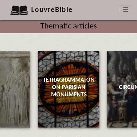
LouvreBible
Thematic articles
TETRAGRAMMATON
ON PARISIAN
CIRCU
MONUMENTS