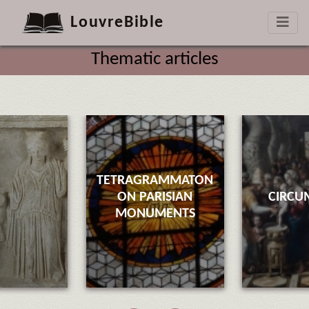
LouvreBible
Thematic articles
TETRAGRAMMATON
ON PARISIAN
CIRCU
MONUMENTS