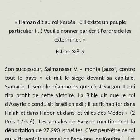
« Haman dit au roi Xerxès : « Il existe un peuple
particulier (…) Veuille donner par écrit l'ordre de les
exterminer. »
Esther 3:8-9
Son successeur, Salmanasar V, « monta [aussi] contre
tout le pays » et mit le siège devant sa capitale,
Samarie. Il semble néanmoins que c’est Sargon II qui
tira profit de cette victoire. La Bible dit que le roi
d’Assyrie « conduisit Israël en exil ; il les fit habiter dans
Halah et dans Habor et dans les villes des Mèdes » (2
Rois 17:5,6). Les annales de Sargon mentionnent la
déportation
de 27 290 Israélites. C’est peut-être ce roi
qui « fit venir [des gens] de Babylone, de Koutha […] et