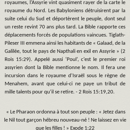
royaumes, l’Assyrie vint quasiment rayer de la carte le
royaume du Nord. Les Babyloniens détruisirent par la
suite celui du Sud et déportèrent le peuple, dont seul
un reste revint 70 ans plus tard. La Bible rapporte ces
déplacements forcés de populations vaincues. Tiglath-
Pileser III emmena ainsi les habitants de « Galaad, de la
Galilée, tout le pays de Napthali en exil en Assyrie » (2
Rois 15:29). Appelé aussi ‘Poul’, c’est le premier roi
assyrien dont la Bible mentionne le nom. Il fera une
incursion dans le royaume d’Israël sous le règne de
Menahem, avant que celui-ci ne paye un tribut de
mille talents pour qu’il se retire. - 2 Rois 15:19,20.
« Le Pharaon ordonna à tout son peuple : « Jetez dans
le Nil tout garçon hébreu nouveau-né ! Ne laissez en vie
que les filles ! » Exode 1:22