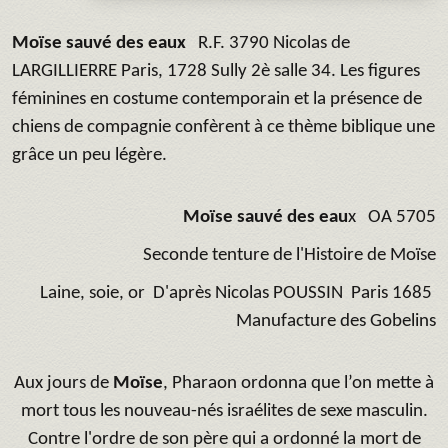
Moïse sauvé des eaux
R.F. 3790 Nicolas de
LARGILLIERRE Paris, 1728 Sully 2è salle 34. Les figures
féminines en costume contemporain et la présence de
chiens de compagnie confèrent à ce thème biblique une
grâce un peu légère.
Moïse sauvé des eau
x OA 5705
Seconde tenture de l'Histoire de Moïse
Laine, soie, or D'après Nicolas POUSSIN Paris 1685
Manufacture des Gobelins
Aux jours de
Moïse
, Pharaon ordonna que l’on mette à
mort tous les nouveau-nés israélites de sexe masculin.
Contre l'ordre de son père qui a ordonné la mort de